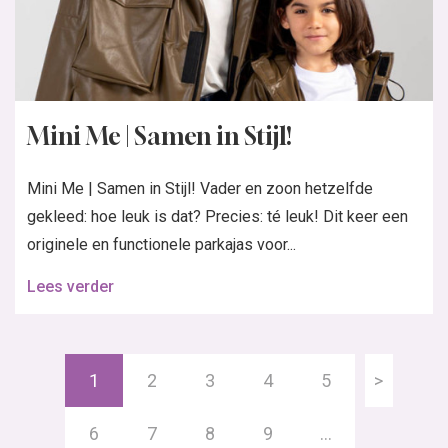
Mini Me | Samen in Stijl!
Mini Me | Samen in Stijl! Vader en zoon hetzelfde
gekleed: hoe leuk is dat? Precies: té leuk! Dit keer een
originele en functionele parkajas voor...
Lees verder
1
2
3
4
5
>
6
7
8
9
…