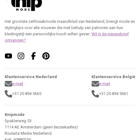
Het grootste zelfmaakmode maandblad van Nederland, brengt mode en
stylingtips voor alle vrouwen die met behulp van patronen aan hun
kledingstijl een persoonlijke touch willen geven.
Wil jij de nieuwsbrief
ontvangen?
Klantenservice Nederland
Klantenservice België
e-mail
e-mail
+31 20 894 5665
+31 20 894 5661
Knipmode
Spaklerweg 53
1114 AE Amsterdam
(geen bezoekadres)
Roularta Media Nederland
KvK: 60880236