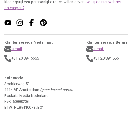
kledingstijl een persoonlijke touch willen geven.
Wil jij de nieuwsbrief
ontvangen?
Klantenservice Nederland
Klantenservice België
e-mail
e-mail
+31 20 894 5665
+31 20 894 5661
Knipmode
Spaklerweg 53
1114 AE Amsterdam
(geen bezoekadres)
Roularta Media Nederland
KvK: 60880236
BTW: NL854100787B01