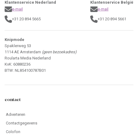
Klantenservice Nederland
Klantenservice België
e-mail
e-mail
+31 20 894 5665
+31 20 894 5661
Knipmode
Spaklerweg 53
1114 AE Amsterdam
(geen bezoekadres)
Roularta Media Nederland
KvK: 60880236
BTW: NL854100787B01
contact
Adverteren
Contactgegevens
Colofon