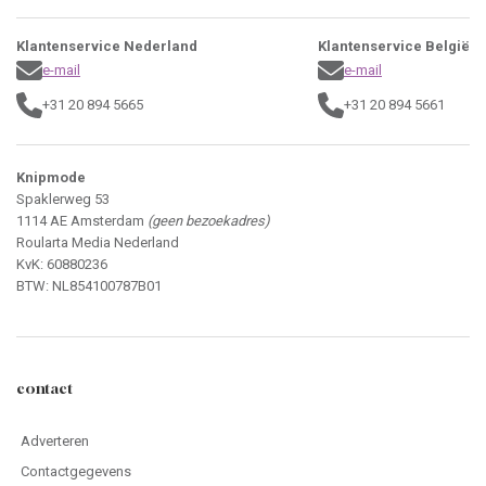
Klantenservice Nederland
Klantenservice België
e-mail
e-mail
+31 20 894 5665
+31 20 894 5661
Knipmode
Spaklerweg 53
1114 AE Amsterdam
(geen bezoekadres)
Roularta Media Nederland
KvK: 60880236
BTW: NL854100787B01
contact
Adverteren
Contactgegevens