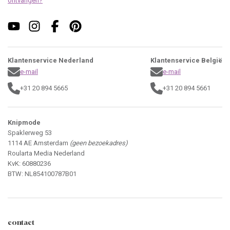
ontvangen?
Klantenservice Nederland
Klantenservice België
e-mail
e-mail
+31 20 894 5665
+31 20 894 5661
Knipmode
Spaklerweg 53
1114 AE Amsterdam
(geen bezoekadres)
Roularta Media Nederland
KvK: 60880236
BTW: NL854100787B01
contact