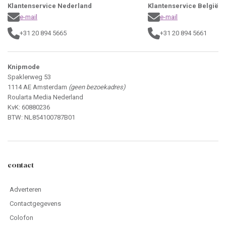
Klantenservice Nederland
Klantenservice België
e-mail
e-mail
+31 20 894 5665
+31 20 894 5661
Knipmode
Spaklerweg 53
1114 AE Amsterdam
(geen bezoekadres)
Roularta Media Nederland
KvK: 60880236
BTW: NL854100787B01
contact
Adverteren
Contactgegevens
Colofon