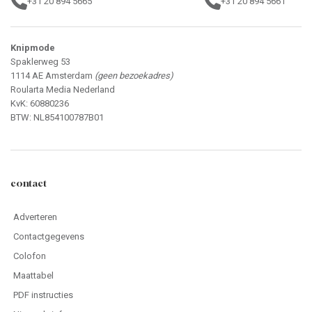
+31 20 894 5665
+31 20 894 5661
Knipmode
Spaklerweg 53
1114 AE Amsterdam
(geen bezoekadres)
Roularta Media Nederland
KvK: 60880236
BTW: NL854100787B01
contact
Adverteren
Contactgegevens
Colofon
Maattabel
PDF instructies