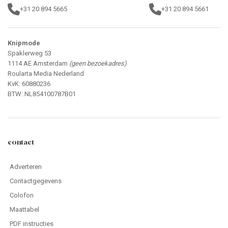
+31 20 894 5665
+31 20 894 5661
Knipmode
Spaklerweg 53
1114 AE Amsterdam
(geen bezoekadres)
Roularta Media Nederland
KvK: 60880236
BTW: NL854100787B01
contact
Adverteren
Contactgegevens
Colofon
Maattabel
PDF instructies