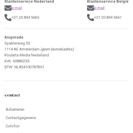
Klantenservice Nederland
Klantenservice België
e-mail
e-mail
+31 20 894 5665
+31 20 894 5661
Knipmode
Spaklerweg 53
1114 AE Amsterdam
(geen bezoekadres)
Roularta Media Nederland
KvK: 60880236
BTW: NL854100787B01
contact
Adverteren
Contactgegevens
Colofon