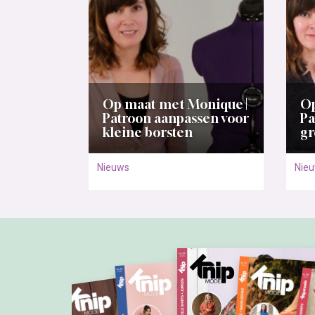
Op maat met Monique |
Op
Patroon aanpassen voor
Pa
kleine borsten
gr
Nieuws
Nie