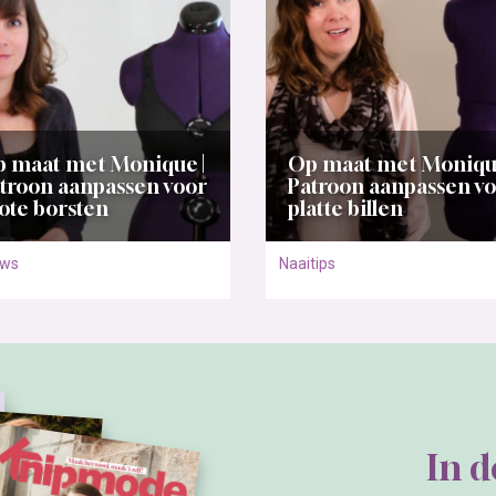
 maat met Monique |
Op maat met Monique
troon aanpassen voor
Patroon aanpassen v
ote borsten
platte billen
uws
Naaitips
In 