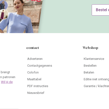
Bestel
contact
Webshop
Adverteren
Klantenservice
Contactgegevens
Bestellen
 brengt
Colofon
Betalen
an patronen
Maattabel
Editie niet ontvan
.
Wil jij de
PDF instructies
Garantie / klachte
Nieuwsbrief