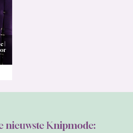
 |
oor
de nieuwste Knipmode: