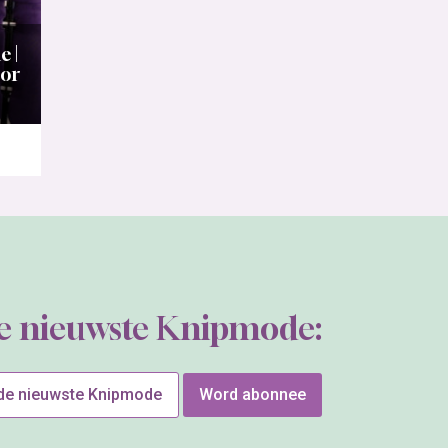
 |
oor
de nieuwste Knipmode:
 de nieuwste Knipmode
Word abonnee