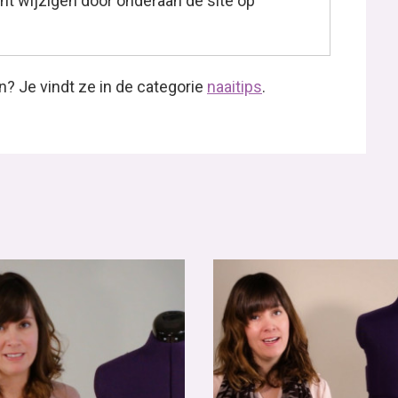
t wijzigen door onderaan de site op
n? Je vindt ze in de categorie
naaitips
.