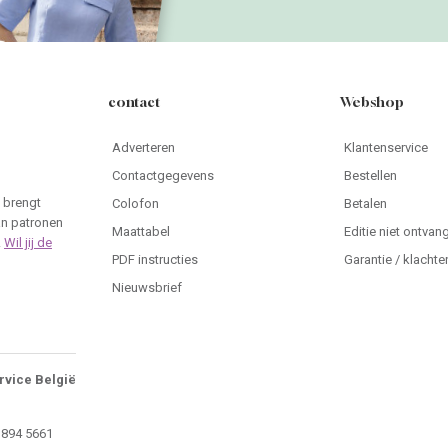
contact
Webshop
Adverteren
Klantenservice
Contactgegevens
Bestellen
 brengt
Colofon
Betalen
an patronen
Maattabel
Editie niet ontvan
.
Wil jij de
PDF instructies
Garantie / klachte
Nieuwsbrief
rvice België
 894 5661