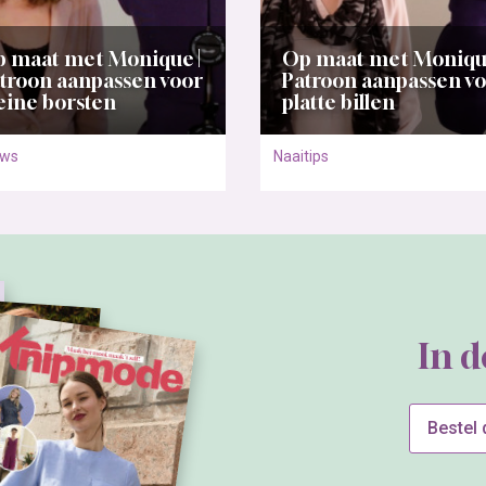
 maat met Monique |
Op maat met Monique
troon aanpassen voor
Patroon aanpassen v
eine borsten
platte billen
uws
Naaitips
In 
Bestel