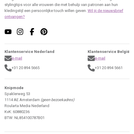
stylingtips voor alle vrouwen die met behulp van patronen aan hun
kledingstijl een persoonlijke touch willen geven.
Wil jij de nieuwsbrief
ontvangen?
Klantenservice Nederland
Klantenservice België
e-mail
e-mail
+31 20 894 5665
+31 20 894 5661
Knipmode
Spaklerweg 53
1114 AE Amsterdam
(geen bezoekadres)
Roularta Media Nederland
KvK: 60880236
BTW: NL854100787B01