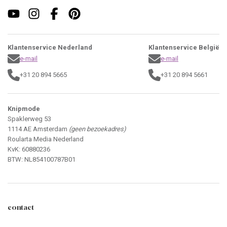
Klantenservice Nederland
Klantenservice België
e-mail
e-mail
+31 20 894 5665
+31 20 894 5661
Knipmode
Spaklerweg 53
1114 AE Amsterdam
(geen bezoekadres)
Roularta Media Nederland
KvK: 60880236
BTW: NL854100787B01
contact