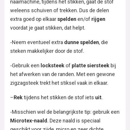
naaimachine, tijdens het stikken, gaat de stof
weleens schuiven of trekken. Dus de delen
extra goed op elkaar
spelden
en/of
rijgen
voordat je gaat stikken, dat helpt.
-Neem eventueel extra
dunne spelden
, die
steken makkelijker door de stof.
-Gebruik een
locksteek
of
platte siersteek
bij
het afwerken van de randen. Met een gewone
zigzagsteek trekt het stiksel vaak in elkaar.
–
Rek
tijdens het stikken de stof iets
uit
.
-Misschien wel de belangrijkste tip: gebruik een
Microtex-naald
. Deze naald is speciaal
geschikt voor zijde, micro en zeer dichte