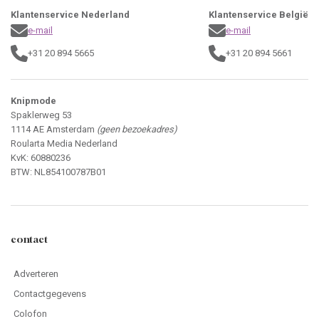
Klantenservice Nederland
Klantenservice België
e-mail
e-mail
+31 20 894 5665
+31 20 894 5661
Knipmode
Spaklerweg 53
1114 AE Amsterdam
(geen bezoekadres)
Roularta Media Nederland
KvK: 60880236
BTW: NL854100787B01
contact
Adverteren
Contactgegevens
Colofon