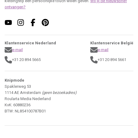
kledingstijl een persoonlijke touch willen geven.
Wil jij de nieuwsbrief
ontvangen?
Klantenservice Nederland
Klantenservice België
e-mail
e-mail
+31 20 894 5665
+31 20 894 5661
Knipmode
Spaklerweg 53
1114 AE Amsterdam
(geen bezoekadres)
Roularta Media Nederland
KvK: 60880236
BTW: NL854100787B01