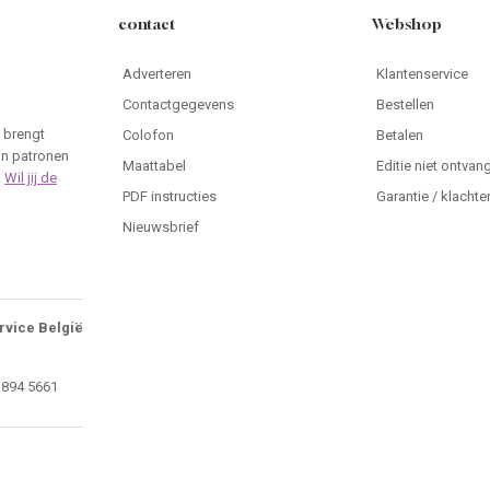
contact
Webshop
Adverteren
Klantenservice
Contactgegevens
Bestellen
 brengt
Colofon
Betalen
an patronen
Maattabel
Editie niet ontvan
.
Wil jij de
PDF instructies
Garantie / klachte
Nieuwsbrief
rvice België
 894 5661