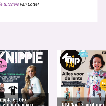
 tutorials
van Lotte!
ippie 6 2019
cember/januari
KNIPkids 2 april-mei