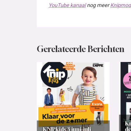
YouTube kanaal
nog meer
Knipmode
Gerelateerde Berichten
Kn
KNIPkids 3 juni-juli
de