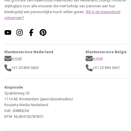
Het grootste zelfmaakmode maandblad van Nederland, brengt mode en
stylingtips voor alle vrouwen die met behulp van patronen aan hun
kledingstijl een persoonlijke touch willen geven.
Wil jij de nieuwsbrief
ontvangen?
Klantenservice Nederland
Klantenservice België
e-mail
e-mail
+31 20 894 5665
+31 20 894 5661
Knipmode
Spaklerweg 53
1114 AE Amsterdam
(geen bezoekadres)
Roularta Media Nederland
KvK: 60880236
BTW: NL854100787B01