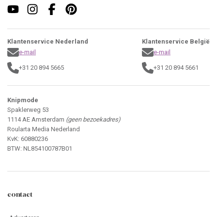
Klantenservice Nederland
Klantenservice België
e-mail
e-mail
+31 20 894 5665
+31 20 894 5661
Knipmode
Spaklerweg 53
1114 AE Amsterdam
(geen bezoekadres)
Roularta Media Nederland
KvK: 60880236
BTW: NL854100787B01
contact