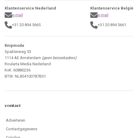
Klantenservice Nederland
Klantenservice België
e-mail
e-mail
+31 20 894 5665
+31 20 894 5661
Knipmode
Spaklerweg 53
1114 AE Amsterdam
(geen bezoekadres)
Roularta Media Nederland
KvK: 60880236
BTW: NL854100787B01
contact
Adverteren
Contactgegevens
Colofon