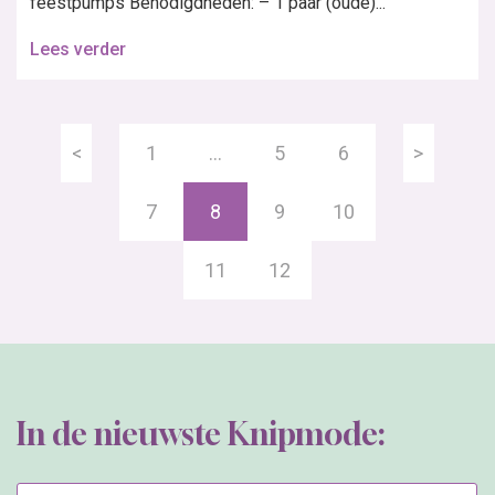
feestpumps Benodigdheden: – 1 paar (oude)...
Lees verder
<
1
…
5
6
>
7
8
9
10
11
12
In de nieuwste Knipmode: