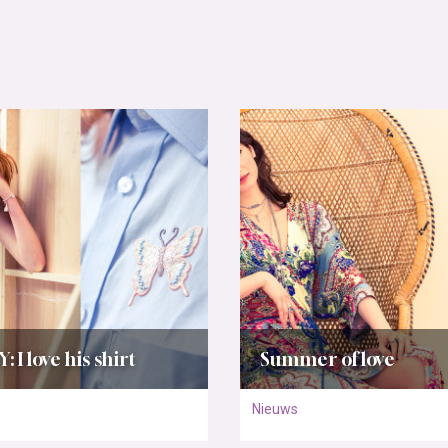
Y: I love his shirt
Summer of love
Nieuws