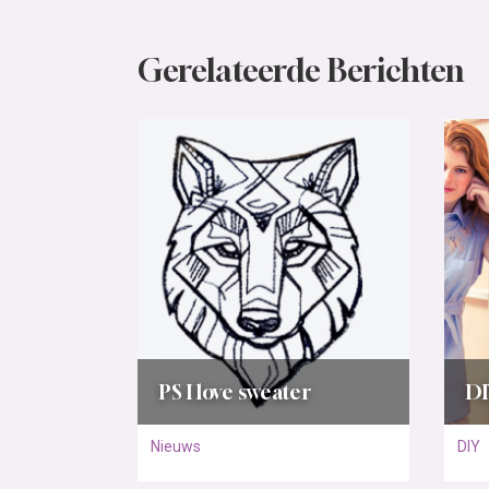
Gerelateerde Berichten
PS I love sweater
DI
Nieuws
DIY