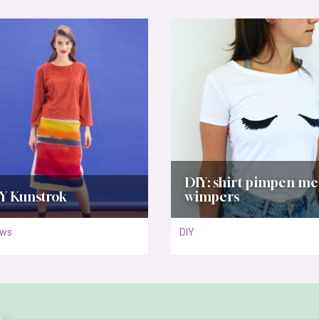
DIY: shirt pimpen me
Y Kunstrok
wimpers
uws
DIY