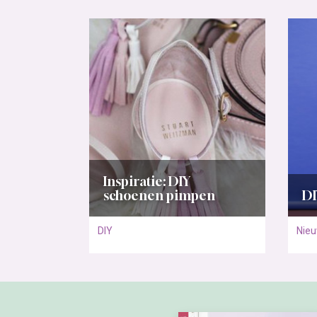
Inspiratie: DIY
schoenen pimpen
DI
DIY
Nie