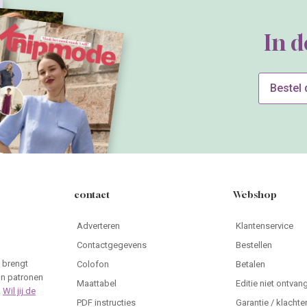
In 
Bestel
contact
Webshop
Adverteren
Klantenservice
Contactgegevens
Bestellen
 brengt
Colofon
Betalen
an patronen
Maattabel
Editie niet ontvan
.
Wil jij de
PDF instructies
Garantie / klachte