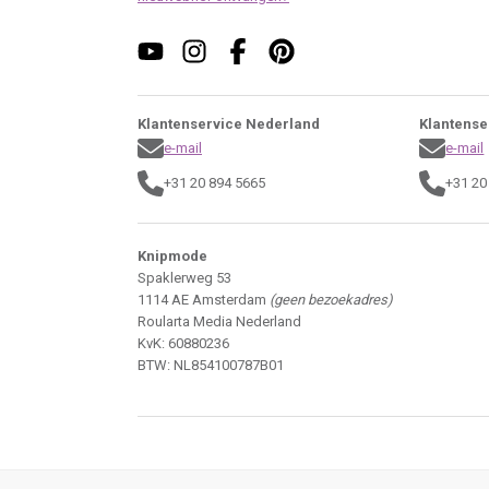
Klantenservice Nederland
Klantense
e-mail
e-mail
+31 20 894 5665
+31 20
Knipmode
Spaklerweg 53
1114 AE Amsterdam
(geen bezoekadres)
Roularta Media Nederland
KvK: 60880236
BTW: NL854100787B01