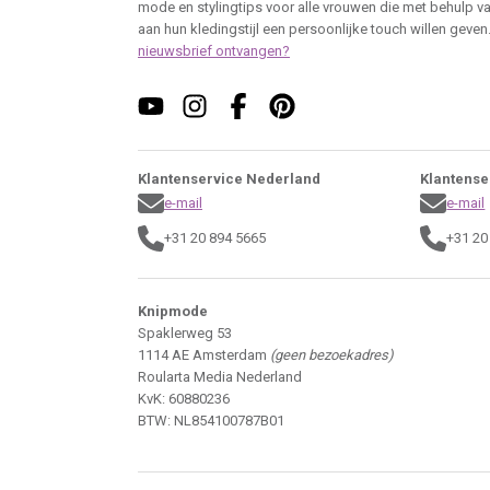
mode en stylingtips voor alle vrouwen die met behulp v
aan hun kledingstijl een persoonlijke touch willen geven
nieuwsbrief ontvangen?
Klantenservice Nederland
Klantense
e-mail
e-mail
+31 20 894 5665
+31 20
Knipmode
Spaklerweg 53
1114 AE Amsterdam
(geen bezoekadres)
Roularta Media Nederland
KvK: 60880236
BTW: NL854100787B01