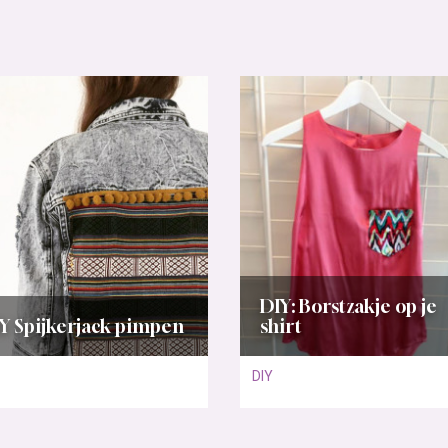
DIY: Borstzakje op je
Y Spijkerjack pimpen
shirt
DIY