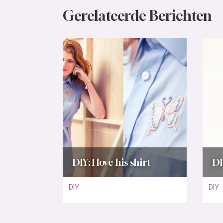
Gerelateerde Berichten
DIY: I love his shirt
DI
DIY
DIY