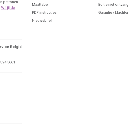
an patronen
Maattabel
Editie niet ontvan
.
Wil jij de
PDF instructies
Garantie / klachte
Nieuwsbrief
rvice België
 894 5661