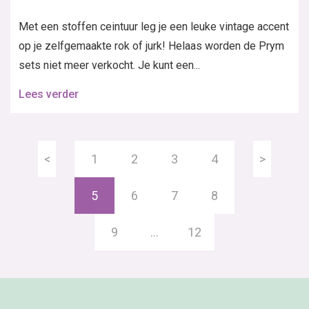
Met een stoffen ceintuur leg je een leuke vintage accent
op je zelfgemaakte rok of jurk! Helaas worden de Prym
sets niet meer verkocht. Je kunt een...
Lees verder
<
1
2
3
4
>
5
6
7
8
9
…
12