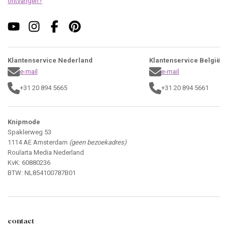
ontvangen?
Klantenservice Nederland
Klantenservice België
e-mail
e-mail
+31 20 894 5665
+31 20 894 5661
Knipmode
Spaklerweg 53
1114 AE Amsterdam
(geen bezoekadres)
Roularta Media Nederland
KvK: 60880236
BTW: NL854100787B01
contact