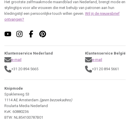
Het grootste zelfmaakmode maandblad van Nederland, brengt mode en
stylingtips voor alle vrouwen die met behulp van patronen aan hun
kledingstijl een persoonlijke touch willen geven.
Wil jij de nieuwsbrief
ontvangen?
Klantenservice Nederland
Klantenservice België
e-mail
e-mail
+31 20 894 5665
+31 20 894 5661
Knipmode
Spaklerweg 53
1114 AE Amsterdam
(geen bezoekadres)
Roularta Media Nederland
KvK: 60880236
BTW: NL854100787B01