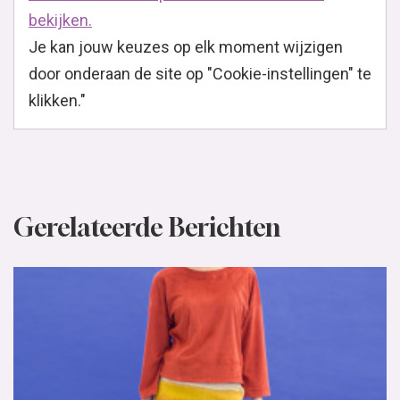
DIY met pompoms
Deze letters maak je via de tutorial van Mr Printables En
hoe leuk zijn deze fruit pompoms! Hier vind je de
tutorial Ook de bloemen pompoms maak je...
Lees verder