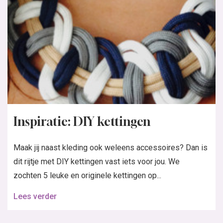
stylingtips voor alle vrouwen die met behulp van patronen aan hun
kledingstijl een persoonlijke touch willen geven.
Wil jij de nieuwsbrief
ontvangen?
Klantenservice Nederland
Klantenservice België
e-mail
e-mail
+31 20 894 5665
+31 20 894 5661
Knipmode
Spaklerweg 53
1114 AE Amsterdam
(geen bezoekadres)
Roularta Media Nederland
KvK: 60880236
BTW: NL854100787B01