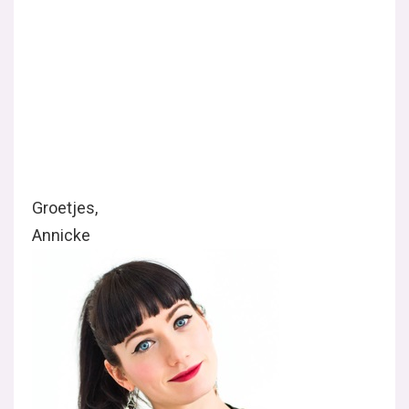
respecteren.
Klik hier om jouw cookie-voorkeuren aa
bekijken.
Je kan jouw keuzes op elk moment wijzigen door ond
instellingen" te klikken."
Gerelateerde Berichten