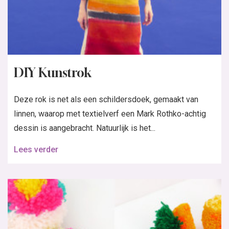
Inspiratie: DIY kettingen
Maak jij naast kleding ook weleens accessoires? Dan is
dit rijtje met DIY kettingen vast iets voor jou. We
zochten 5 leuke en originele kettingen op...
Lees verder