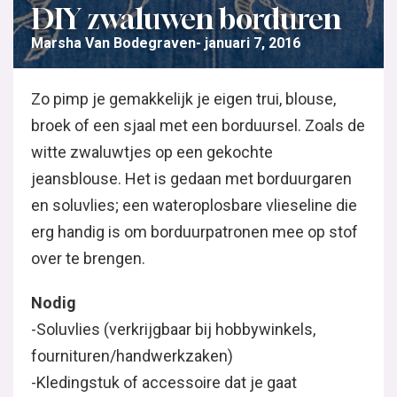
DIY zwaluwen borduren
Marsha Van Bodegraven
januari 7, 2016
Zo pimp je gemakkelijk je eigen trui, blouse, broek o
Zoals de witte zwaluwtjes op een gekochte jeansbl
borduurgaren en soluvlies; een wateroplosbare vlies
borduurpatronen mee op stof over te brengen.
Nodig
-Soluvlies (verkrijgbaar bij hobbywinkels, fournitu
-Kledingstuk of accessoire dat je gaat versieren
-Tekening of ontwerp om te borduren,
download hie
-Borduurgaren
-Borduurring