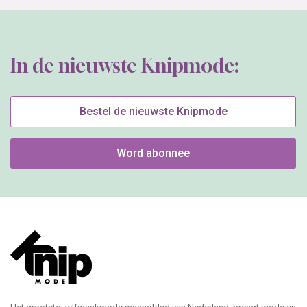
contact
Adverteren
Contactgegevens
Colofon
Maattabel
PDF instructies
Nieuwsbrief
Webshop
Klantenservice
Bestellen
Betalen
Editie niet ontvangen?
Garantie / klachten