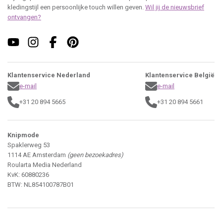
kledingstijl een persoonlijke touch willen geven.
Wil jij de nieuwsbrief
ontvangen?
Klantenservice Nederland
Klantenservice België
e-mail
e-mail
+31 20 894 5665
+31 20 894 5661
Knipmode
Spaklerweg 53
1114 AE Amsterdam
(geen bezoekadres)
Roularta Media Nederland
KvK: 60880236
BTW: NL854100787B01