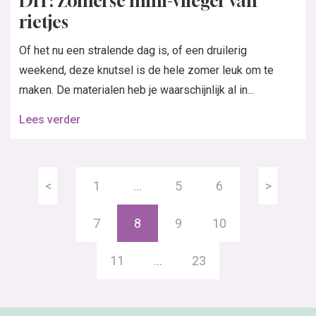
DIY: Zomerse mini-vlieger van
rietjes
Of het nu een stralende dag is, of een druilerig
weekend, deze knutsel is de hele zomer leuk om te
maken. De materialen heb je waarschijnlijk al in...
Lees verder
<
1
…
5
6
>
7
8
9
10
11
…
23