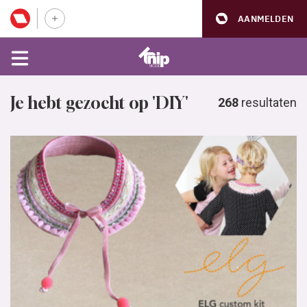
AANMELDEN
Je hebt gezocht op 'DIY'
268
resultaten