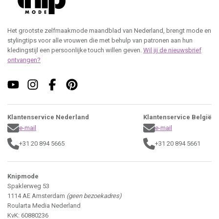
Het grootste zelfmaakmode maandblad van Nederland, brengt mode en
stylingtips voor alle vrouwen die met behulp van patronen aan hun
kledingstijl een persoonlijke touch willen geven.
Wil jij de nieuwsbrief
ontvangen?
Klantenservice Nederland
Klantenservice België
e-mail
e-mail
+31 20 894 5665
+31 20 894 5661
Knipmode
Spaklerweg 53
1114 AE Amsterdam
(geen bezoekadres)
Roularta Media Nederland
KvK: 60880236