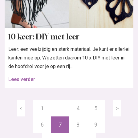
10 keer: DIY met leer
Leer: een veelzijdig en sterk materiaal. Je kunt er allerlei
kanten mee op. Wij zetten daarom 10 x DIY met leer in
de hoofdrol voor je op een rij....
Lees verder
<
1
…
4
5
>
6
7
8
9