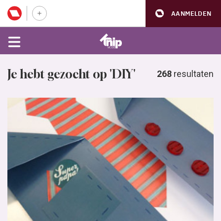
AANMELDEN
Je hebt gezocht op 'DIY'
268
resultaten