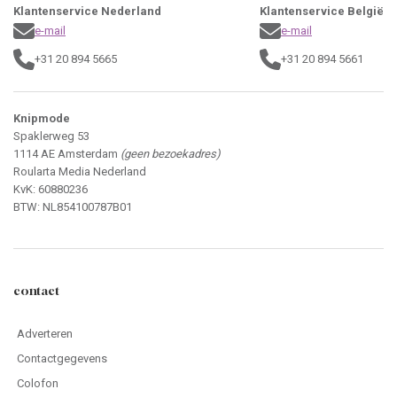
Klantenservice Nederland
Klantenservice België
e-mail
e-mail
+31 20 894 5665
+31 20 894 5661
Knipmode
Spaklerweg 53
1114 AE Amsterdam
(geen bezoekadres)
Roularta Media Nederland
KvK: 60880236
BTW: NL854100787B01
contact
Adverteren
Contactgegevens
Colofon