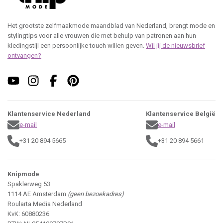
Het grootste zelfmaakmode maandblad van Nederland, brengt mode en
stylingtips voor alle vrouwen die met behulp van patronen aan hun
kledingstijl een persoonlijke touch willen geven.
Wil jij de nieuwsbrief
ontvangen?
Klantenservice Nederland
Klantenservice België
e-mail
e-mail
+31 20 894 5665
+31 20 894 5661
Knipmode
Spaklerweg 53
1114 AE Amsterdam
(geen bezoekadres)
Roularta Media Nederland
KvK: 60880236