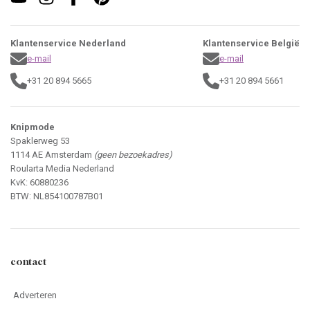
Klantenservice Nederland
Klantenservice België
e-mail
e-mail
+31 20 894 5665
+31 20 894 5661
Knipmode
Spaklerweg 53
1114 AE Amsterdam
(geen bezoekadres)
Roularta Media Nederland
KvK: 60880236
BTW: NL854100787B01
contact
Adverteren