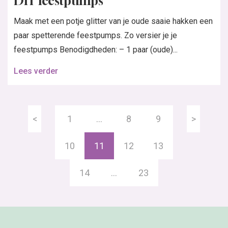
DIY feestpumps
Maak met een potje glitter van je oude saaie hakken een
paar spetterende feestpumps. Zo versier je je
feestpumps Benodigdheden: – 1 paar (oude)...
Lees verder
<
1
…
8
9
>
10
11
12
13
14
…
23