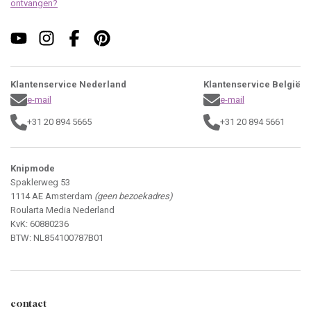
ontvangen?
Klantenservice Nederland
Klantenservice België
e-mail
e-mail
+31 20 894 5665
+31 20 894 5661
Knipmode
Spaklerweg 53
1114 AE Amsterdam
(geen bezoekadres)
Roularta Media Nederland
KvK: 60880236
BTW: NL854100787B01
contact