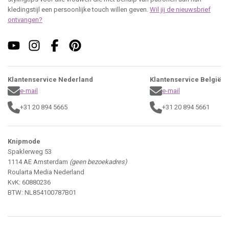
kledingstijl een persoonlijke touch willen geven.
Wil jij de nieuwsbrief
ontvangen?
Klantenservice Nederland
Klantenservice België
e-mail
e-mail
+31 20 894 5665
+31 20 894 5661
Knipmode
Spaklerweg 53
1114 AE Amsterdam
(geen bezoekadres)
Roularta Media Nederland
KvK: 60880236
BTW: NL854100787B01