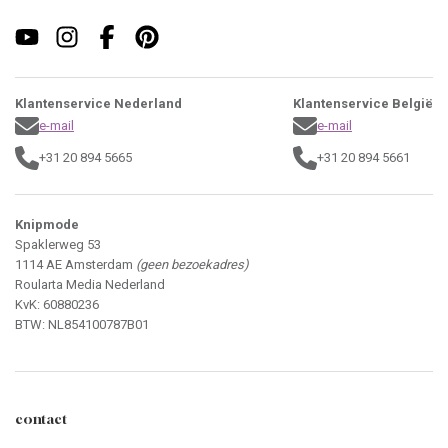
Klantenservice Nederland
Klantenservice België
e-mail
e-mail
+31 20 894 5665
+31 20 894 5661
Knipmode
Spaklerweg 53
1114 AE Amsterdam
(geen bezoekadres)
Roularta Media Nederland
KvK: 60880236
BTW: NL854100787B01
contact