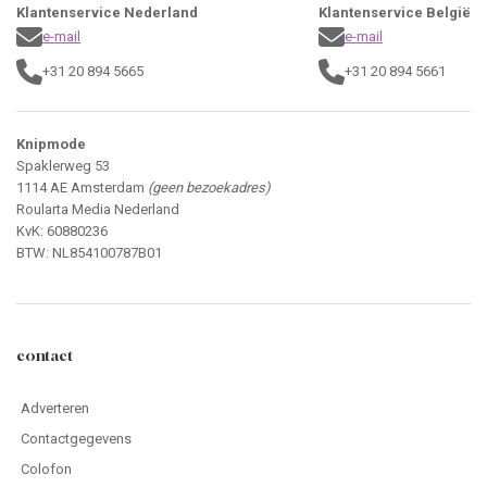
Klantenservice Nederland
Klantenservice België
e-mail
e-mail
+31 20 894 5665
+31 20 894 5661
Knipmode
Spaklerweg 53
1114 AE Amsterdam
(geen bezoekadres)
Roularta Media Nederland
KvK: 60880236
BTW: NL854100787B01
contact
Adverteren
Contactgegevens
Colofon