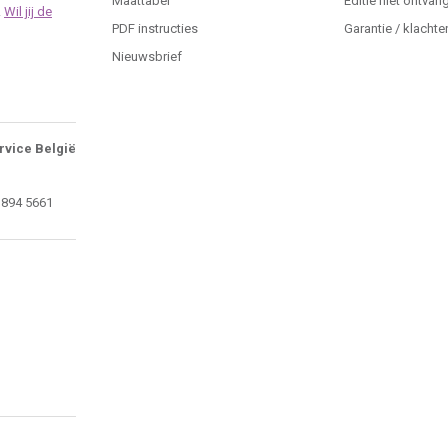
Maattabel
Editie niet ontvan
.
Wil jij de
PDF instructies
Garantie / klachte
Nieuwsbrief
rvice België
 894 5661