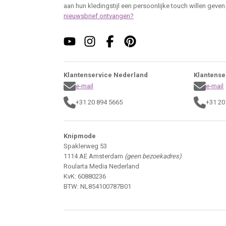
aan hun kledingstijl een persoonlijke touch willen geven
nieuwsbrief ontvangen?
Klantenservice Nederland
Klantense
e-mail
e-mail
+31 20 894 5665
+31 20
Knipmode
Spaklerweg 53
1114 AE Amsterdam
(geen bezoekadres)
Roularta Media Nederland
KvK: 60880236
BTW: NL854100787B01