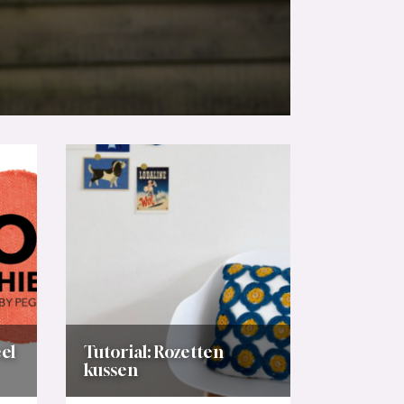
el
Tutorial: Rozetten
kussen