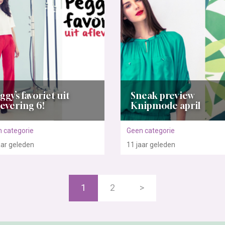
ggy’s favoriet uit
Sneak preview
levering 6!
Knipmode april
 categorie
Geen categorie
aar
geleden
11 jaar
geleden
1
2
>