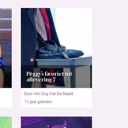
Peggy’s favoriet uit
aflevering 7
Door Het Oog Van De Naald
11 jaar
geleden