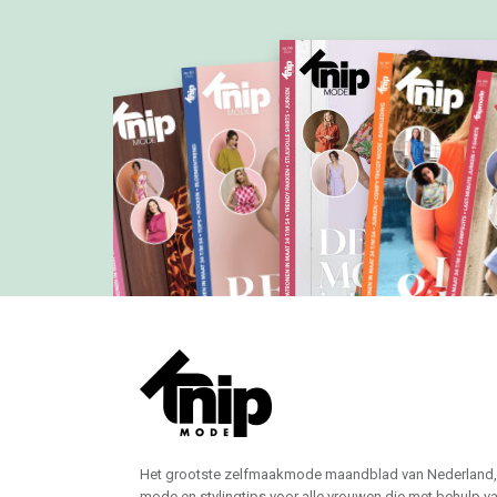
Het grootste zelfmaakmode maandblad van Nederland,
mode en stylingtips voor alle vrouwen die met behulp v