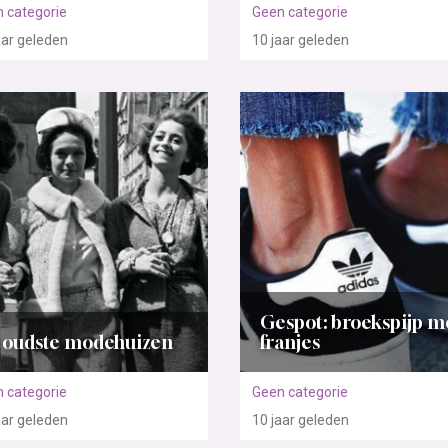
 categorie
Geen categorie
aar
geleden
10 jaar
geleden
Gespot: broekspijp m
 oudste modehuizen
franjes
 categorie
Geen categorie
aar
geleden
10 jaar
geleden