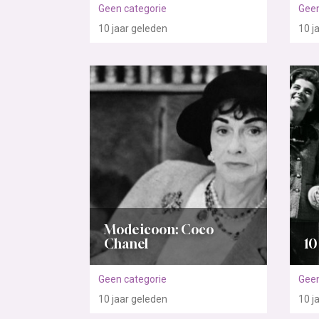
Geen categorie
Geen
10 jaar
geleden
10 j
Modeicoon: Coco
Chanel
10
Geen categorie
Geen
10 jaar
geleden
10 j