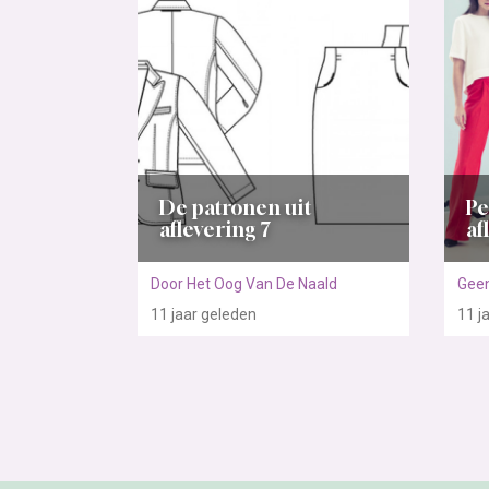
De patronen uit
Pe
aflevering 7
af
Door Het Oog Van De Naald
Geen
11 jaar
geleden
11 j