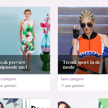
eak preview
Trend: sport in de
nipmode mei
mode
 categorie
Geen categorie
aar
geleden
11 jaar
geleden