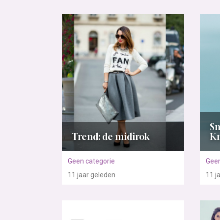
Sn
Trend: de midirok
K
Geen categorie
Geen
11 jaar
geleden
11 j