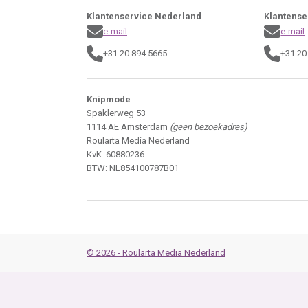
Klantenservice Nederland
Klantense
e-mail
e-mail
+31 20 894 5665
+31 20
Knipmode
Spaklerweg 53
1114 AE Amsterdam
(geen bezoekadres)
Roularta Media Nederland
KvK: 60880236
BTW: NL854100787B01
© 2026 - Roularta Media Nederland