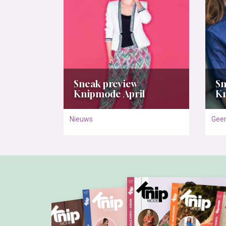
Sneak preview
Sn
Knipmode April
Kn
Nieuws
Geen