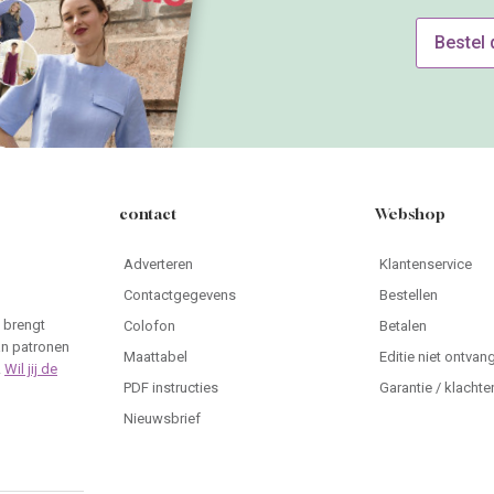
Bestel
contact
Webshop
Adverteren
Klantenservice
Contactgegevens
Bestellen
 brengt
Colofon
Betalen
an patronen
Maattabel
Editie niet ontvan
.
Wil jij de
PDF instructies
Garantie / klachte
Nieuwsbrief