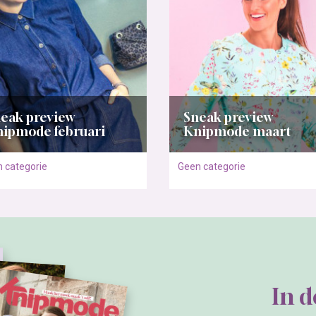
eak preview
Sneak preview
ipmode februari
Knipmode maart
 categorie
Geen categorie
In 