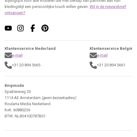
stylingtips voor alle vrouwen die met behulp van patronen aan hun
kledingstijl een persoonlijke touch willen geven.
Wil jij de nieuwsbrief
ontvangen?
Klantenservice Nederland
Klantenservice België
e-mail
e-mail
+31 20 894 5665
+31 20 894 5661
Knipmode
Spaklerweg 53
1114 AE Amsterdam
(geen bezoekadres)
Roularta Media Nederland
KvK: 60880236
BTW: NL854100787B01