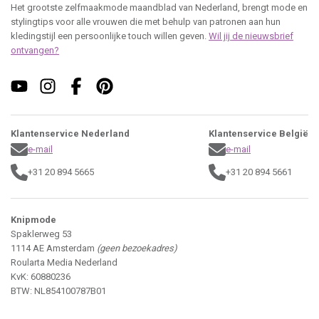
Het grootste zelfmaakmode maandblad van Nederland, brengt mode en
stylingtips voor alle vrouwen die met behulp van patronen aan hun
kledingstijl een persoonlijke touch willen geven.
Wil jij de nieuwsbrief
ontvangen?
Klantenservice Nederland
Klantenservice België
e-mail
e-mail
+31 20 894 5665
+31 20 894 5661
Knipmode
Spaklerweg 53
1114 AE Amsterdam
(geen bezoekadres)
Roularta Media Nederland
KvK: 60880236
BTW: NL854100787B01