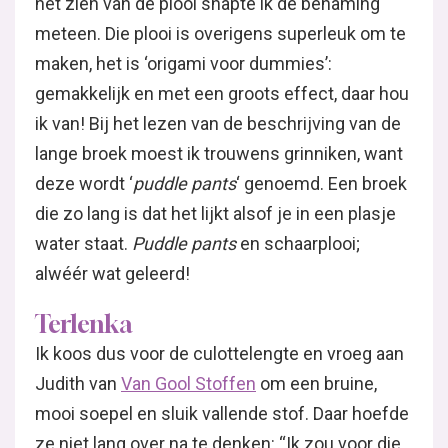
het zien van de plooi snapte ik de benaming
meteen. Die plooi is overigens superleuk om te
maken, het is ‘origami voor dummies’:
gemakkelijk en met een groots effect, daar hou
ik van! Bij het lezen van de beschrijving van de
lange broek moest ik trouwens grinniken, want
deze wordt ‘
puddle pants
‘ genoemd. Een broek
die zo lang is dat het lijkt alsof je in een plasje
water staat.
Puddle pants
en schaarplooi;
alwéér wat geleerd!
Terlenka
Ik koos dus voor de culottelengte en vroeg aan
Judith van
Van Gool Stoffen
om een bruine,
mooi soepel en sluik vallende stof. Daar hoefde
ze niet lang over na te denken: “Ik zou voor die