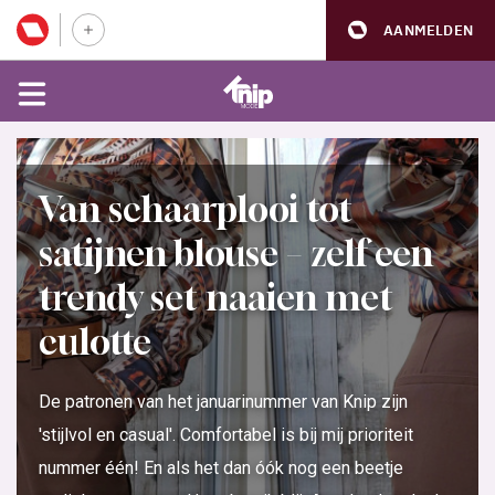
AANMELDEN
Van schaarplooi tot
satijnen blouse – zelf een
trendy set naaien met
culotte
De patronen van het januarinummer van Knip zijn
'stijlvol en casual'. Comfortabel is bij mij prioriteit
nummer één! En als het dan óók nog een beetje