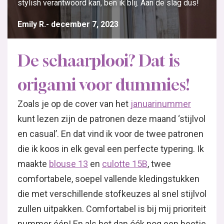
stylish verantwoord kan, ben ik blij. Aan de slag dus!
Emily R.
december 7, 2023
De schaarplooi? Dat is
origami voor dummies!
Zoals je op de cover van het
januarinummer
kunt lezen zijn de patronen deze maand ‘stijlvol
en casual’. En dat vind ik voor de twee patronen
die ik koos in elk geval een perfecte typering. Ik
maakte
blouse 13
en
culotte 15B
, twee
comfortabele, soepel vallende kledingstukken
die met verschillende stofkeuzes al snel stijlvol
zullen uitpakken. Comfortabel is bij mij prioriteit
nummer één! En als het dan óók nog een beetje