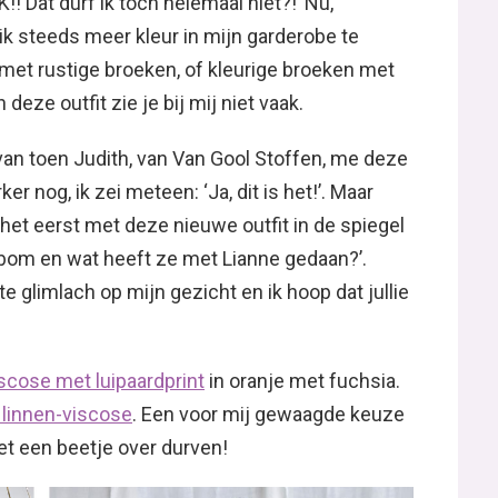
K!! Dat durf ik toch helemaal niet?!’ Nu,
 ik steeds meer kleur in mijn garderobe te
 met rustige broeken, of kleurige broeken met
 deze outfit zie je bij mij niet vaak.
 van toen Judith, van Van Gool Stoffen, me deze
er nog, ik zei meteen: ‘Ja, dit is het!’. Maar
or het eerst met deze nieuwe outfit in de spiegel
enbom en wat heeft ze met Lianne gedaan?’.
e glimlach op mijn gezicht en ik hoop dat jullie
scose met luipaardprint
in oranje met fuchsia.
 linnen-viscose
. Een voor mij gewaagde keuze
et een beetje over durven!