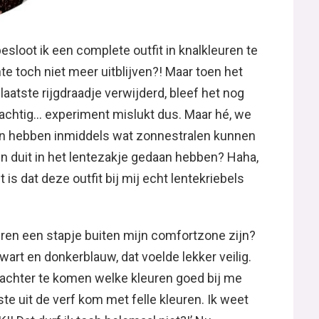
loot ik een complete outfit in knalkleuren te
te toch niet meer uitblijven?! Maar toen het
aatste rijgdraadje verwijderd, bleef het nog
nachtig… experiment mislukt dus. Maar hé, we
 en hebben inmiddels wat zonnestralen kunnen
en duit in het lentezakje gedaan hebben? Haha,
t is dat deze outfit bij mij echt lentekriebels
ren een stapje buiten mijn comfortzone zijn?
zwart en donkerblauw, dat voelde lekker veilig.
rachter te komen welke kleuren goed bij me
ste uit de verf kom met felle kleuren. Ik weet