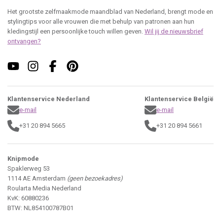
Het grootste zelfmaakmode maandblad van Nederland, brengt mode en
stylingtips voor alle vrouwen die met behulp van patronen aan hun
kledingstijl een persoonlijke touch willen geven.
Wil jij de nieuwsbrief
ontvangen?
Klantenservice Nederland
Klantenservice België
e-mail
e-mail
+31 20 894 5665
+31 20 894 5661
Knipmode
Spaklerweg 53
1114 AE Amsterdam
(geen bezoekadres)
Roularta Media Nederland
KvK: 60880236
BTW: NL854100787B01