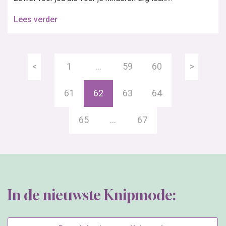
Lees verder
<
1
…
59
60
>
61
62
63
64
65
…
67
In de nieuwste Knipmode: