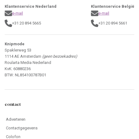
Klantenservice Nederland
Klantenservice België
e-mail
e-mail
+31 20 894 5665
+31 20 894 5661
Knipmode
Spaklerweg 53
1114 AE Amsterdam
(geen bezoekadres)
Roularta Media Nederland
KvK: 60880236
BTW: NL854100787B01
contact
Adverteren
Contactgegevens
Colofon