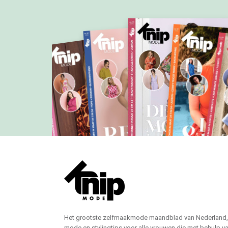
Het grootste zelfmaakmode maandblad van Nederland,
mode en stylingtips voor alle vrouwen die met behulp v