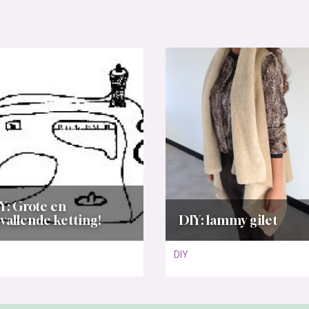
Y: Grote en
vallende ketting!
DIY: lammy gilet
DIY