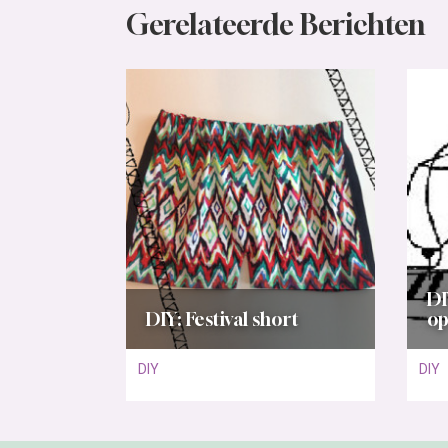
Gerelateerde Berichten
DI
DIY: Festival short
op
DIY
DIY