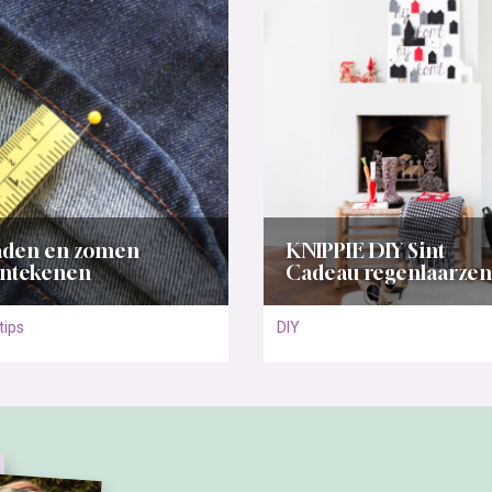
aden en zomen
KNIPPIE DIY Sint
ntekenen
Cadeau regenlaarzen
tips
DIY