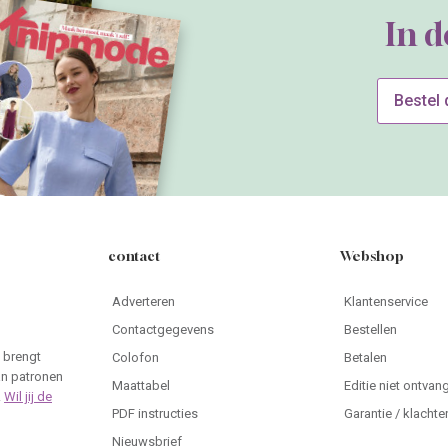
In 
Bestel
contact
Webshop
Adverteren
Klantenservice
Contactgegevens
Bestellen
 brengt
Colofon
Betalen
an patronen
Maattabel
Editie niet ontvan
.
Wil jij de
PDF instructies
Garantie / klachte
Nieuwsbrief