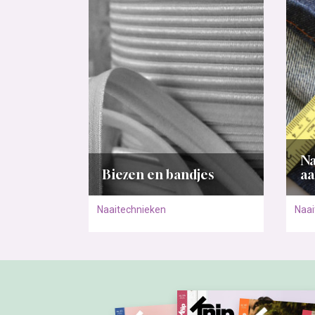
N
Biezen en bandjes
aa
Naaitechnieken
Naai