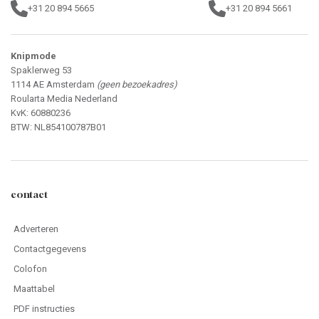
+31 20 894 5665
+31 20 894 5661
Knipmode
Spaklerweg 53
1114 AE Amsterdam
(geen bezoekadres)
Roularta Media Nederland
KvK: 60880236
BTW: NL854100787B01
contact
Adverteren
Contactgegevens
Colofon
Maattabel
PDF instructies