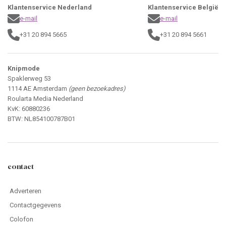
Klantenservice Nederland
Klantenservice België
e-mail
e-mail
+31 20 894 5665
+31 20 894 5661
Knipmode
Spaklerweg 53
1114 AE Amsterdam
(geen bezoekadres)
Roularta Media Nederland
KvK: 60880236
BTW: NL854100787B01
contact
Adverteren
Contactgegevens
Colofon