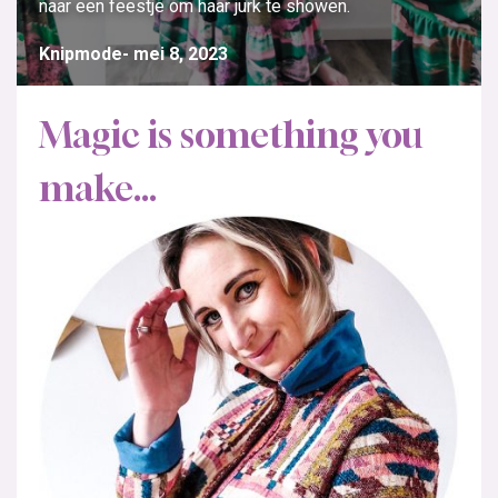
naar een feestje om haar jurk te showen.
Knipmode
mei 8, 2023
Magic is something you
make…