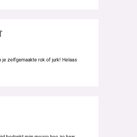
f
p je zelfgemaakte rok of jurk! Helaas
ijd bedenkt mijn meisje hoe ze haar